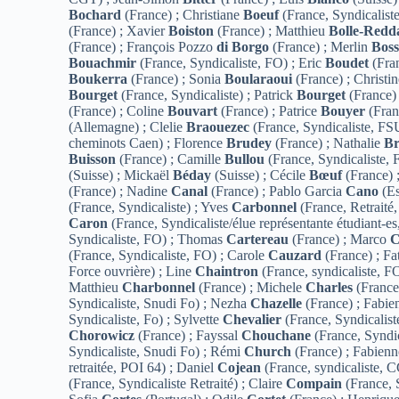
Bochard
(France) ; Christiane
Boeuf
(France, Syndicalist
(France) ; Xavier
Boiston
(France) ; Matthieu
Bolle-Redd
(France) ; François Pozzo
di Borgo
(France) ; Merlin
Boss
Bouachmir
(France, Syndicaliste, FO) ; Eric
Boudet
(Fra
Boukerra
(France) ; Sonia
Boularaoui
(France) ; Christi
Bourget
(France, Syndicaliste) ; Patrick
Bourget
(France) 
(France) ; Coline
Bouvart
(France) ; Patrice
Bouyer
(Fran
(Allemagne) ; Clelie
Braouezec
(France, Syndicaliste, F
cheminots Caen) ; Florence
Brudey
(France) ; Nathalie
Br
Buisson
(France) ; Camille
Bullou
(France, Syndicaliste,
(Suisse) ; Mickaël
Béday
(Suisse) ; Cécile
Bœuf
(France) 
(France) ; Nadine
Canal
(France) ; Pablo Garcia
Cano
(Es
(France, Syndicaliste) ; Yves
Carbonnel
(France, Retraité,
Caron
(France, Syndicaliste/élue représentante étudiant-e
Syndicaliste, FO) ; Thomas
Cartereau
(France) ; Marco
C
(France, Syndicaliste, FO) ; Carole
Cauzard
(France) ; F
Force ouvrière) ; Line
Chaintron
(France, syndicaliste, F
Matthieu
Charbonnel
(France) ; Michele
Charles
(France,
Syndicaliste, Snudi Fo) ; Nezha
Chazelle
(France) ; Fabi
Syndicaliste, Fo) ; Sylvette
Chevalier
(France, Syndicalist
Chorowicz
(France) ; Fayssal
Chouchane
(France, Syndi
Syndicaliste, Snudi Fo) ; Rémi
Church
(France) ; Fabien
retraitée, POI 64) ; Daniel
Cojean
(France, syndicaliste, 
(France, Syndicaliste Retraité) ; Claire
Compain
(France, S