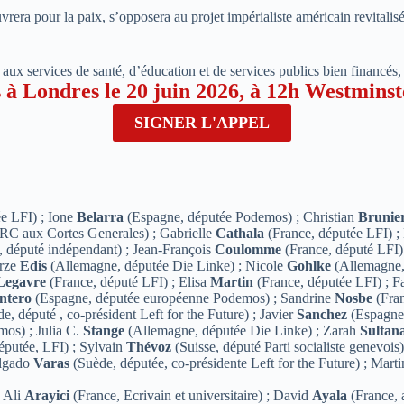
era pour la paix, s’opposera au projet impérialiste américain revitalisé 
x services de santé, d’éducation et de services publics bien financés, à 
 à Londres le 20 juin 2026, à 12h Westminst
SIGNER L'APPEL
e LFI) ; Ione
Belarra
(Espagne, députée Podemos) ; Christian
Brunie
RC aux Cortes Generales) ; Gabrielle
Cathala
(France, députée LFI) 
 député indépendant) ; Jean-François
Coulomme
(France, député LFI
irze
Edis
(Allemagne, députée Die Linke) ; Nicole
Gohlke
(Allemagne,
Legavre
(France, député LFI) ; Elisa
Martin
(France, députée LFI) ; 
ntero
(Espagne, députée européenne Podemos) ; Sandrine
Nosbe
(Fran
e, député , co-président Left for the Future) ; Javier
Sanchez
(Espagne
os) ; Julia C.
Stange
(Allemagne, députée Die Linke) ; Zarah
Sultan
éputée, LFI) ; Sylvain
Thévoz
(Suisse, député Parti socialiste genevois
elgado
Varas
(Suède, députée, co-présidente Left for the Future) ; Mart
; Ali
Arayici
(France, Ecrivain et universitaire) ; David
Ayala
(France, 