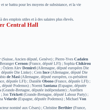
et se battra pour les moyens de subsistance, et la vie
des emplois utiles et à des salaires plus élevés.
er Central Hall
r
(Suisse, Ancien député, Genève) ; Pierre-Yves
Cadalen
; Beranger
Cernon
(France, député LFI) ; Sophia
Chikirou
) ; Özlem Alev
Demirel
(Allemagne, député européen Die
 députée Die Linke) ; Cem
Ince
(Allemagne, député Die
Fabio
de Masi
(Allemagne, député européen, co-président
ce, députée LFI) ; Danièle
Obono
(France, députée LFI) ;
, député Podemos) ; Noemi
Santana
(Espagne, députée
a
(Grande-Bretagne, députée indépendante) ; Aurélien
) ; Jon
Trickett
(Grande-Bretagne, député Labour Party) ;
ina
Velarde
(Espagne, députée Podemos) ; Michael
Von
acteur nominé aux Césars) ; Christine
Berthier
(France,