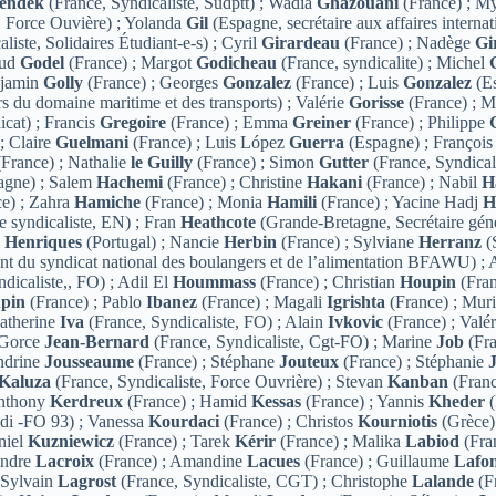
endek
(France, Syndicaliste, Sudptt) ; Wadia
Ghazouani
(France) ; M
, Force Ouvière) ; Yolanda
Gil
(Espagne, secrétaire aux affaires intern
liste, Solidaires Étudiant-e-s) ; Cyril
Girardeau
(France) ; Nadège
Gi
aud
Godel
(France) ; Margot
Godicheau
(France, syndicalite) ; Michel
enjamin
Golly
(France) ; Georges
Gonzalez
(France) ; Luis
Gonzalez
(Es
s du domaine maritime et des transports) ; Valérie
Gorisse
(France) ; M
icat) ; Francis
Gregoire
(France) ; Emma
Greiner
(France) ; Philippe
; Claire
Guelmani
(France) ; Luis López
Guerra
(Espagne) ; Françoi
France) ; Nathalie
le Guilly
(France) ; Simon
Gutter
(France, Syndical
agne) ; Salem
Hachemi
(France) ; Christine
Hakani
(France) ; Nabil
H
e) ; Zahra
Hamiche
(France) ; Monia
Hamili
(France) ; Yacine Hadj
H
e syndicaliste, EN) ; Fran
Heathcote
(Grande-Bretagne, Secrétaire géné
l
Henriques
(Portugal) ; Nancie
Herbin
(France) ; Sylviane
Herranz
(
nt du syndicat national des boulangers et de l’alimentation BFAWU) ;
dicaliste,, FO) ; Adil El
Hoummass
(France) ; Christian
Houpin
(Fran
pin
(France) ; Pablo
Ibanez
(France) ; Magali
Igrishta
(France) ; Mur
Catherine
Iva
(France, Syndicaliste, FO) ; Alain
Ivkovic
(France) ; Valé
 Gorce
Jean-Bernard
(France, Syndicaliste, Cgt-FO) ; Marine
Job
(Fra
ndrine
Jousseaume
(France) ; Stéphane
Jouteux
(France) ; Stéphanie
Kaluza
(France, Syndicaliste, Force Ouvrière) ; Stevan
Kanban
(Franc
Anthony
Kerdreux
(France) ; Hamid
Kessas
(France) ; Yannis
Kheder
(
di -FO 93) ; Vanessa
Kourdaci
(France) ; Christos
Kourniotis
(Grèce)
niel
Kuzniewicz
(France) ; Tarek
Kérir
(France) ; Malika
Labiod
(Fra
xandre
Lacroix
(France) ; Amandine
Lacues
(France) ; Guillaume
Lafo
 Sylvain
Lagrost
(France, Syndicaliste, CGT) ; Christophe
Lalande
(Fr