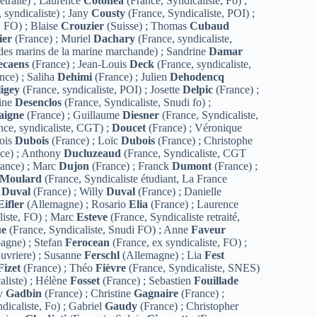
retraité) ; Laurence
Cotonéa
(France, Syndicaliste, Fo) ;
 syndicaliste) ; Jany
Cousty
(France, Syndicaliste, POI) ;
, FO) ; Blaise
Crouzier
(Suisse) ; Thomas
Cubaud
ier
(France) ; Muriel
Dachary
(France, syndicaliste,
 des marins de la marine marchande) ; Sandrine
Damar
ecaens
(France) ; Jean-Louis
Deck
(France, syndicaliste,
nce) ; Saliha
Dehimi
(France) ; Julien
Dehodencq
igey
(France, syndicaliste, POI) ; Josette
Delpic
(France) ;
hine
Desenclos
(France, Syndicaliste, Snudi fo) ;
aigne
(France) ; Guillaume
Diesner
(France, Syndicaliste,
nce, syndicaliste, CGT) ;
Doucet
(France) ; Véronique
çois
Dubois
(France) ; Loïc
Dubois
(France) ; Christophe
ce) ; Anthony
Ducluzeaud
(France, Syndicaliste, CGT
ance) ; Marc
Dujon
(France) ; Franck
Dumont
(France) ;
Moulard
(France, Syndicaliste étudiant, La France
e
Duval
(France) ; Willy
Duval
(France) ; Danielle
Eifler
(Allemagne) ; Rosario
Elia
(France) ; Laurence
liste, FO) ; Marc
Esteve
(France, Syndicaliste retraité,
ue
(France, Syndicaliste, Snudi FO) ; Anne
Faveur
agne) ; Stefan
Ferocean
(France, ex syndicaliste, FO) ;
Ouvriere) ; Susanne
Ferschl
(Allemagne) ; Lia
Fest
Fizet
(France) ; Théo
Fièvre
(France, Syndicaliste, SNES)
aliste) ; Hélène
Fosset
(France) ; Sebastien
Fouillade
hy
Gadbin
(France) ; Christine
Gagnaire
(France) ;
dicaliste, Fo) ; Gabriel
Gaudy
(France) ; Christopher