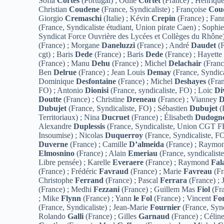
Sofia
Cortes
(Portugal) ; Odile
Cortet
(France) ; Henriq
Christian
Coudene
(France, Syndicaliste) ; Françoise
Cou
Giorgio
Cremaschi
(Italie) ; Kévin
Crepin
(France) ; Fa
(France, Syndicaliste étudiant, Union pirate Caen) ; Sophi
Syndicat Force Ouvrière des Lycées et Collèges du Rhône
(France) ; Morgane
Daneluzzi
(France) ; André
Daudet
(F
cgt) ; Baris
Dede
(France) ; Baris
Dede
(France) ; Hayett
(France) ; Manu
Dehu
(France) ; Michel
Delachair
(Franc
Ben
Delrue
(France) ; Jean Louis
Demay
(France, Syndica
Dominique
Desfontaine
(France) ; Michel
Deshayes
(Fran
FO) ; Antonio
Dionisi
(France, syndicaliste, FO) ; Loic
Di
Doutte
(France) ; Christine
Dreneau
(France) ; Vianney
D
Dubujet
(France, Syndicaliste, FO) ; Sébastien
Dubujet
(
Territoriaux) ; Nina
Ducruet
(France) ; Élisabeth
Dudogn
Alexandre
Duplessis
(France, Syndicaliste, Union CGT 
Insoumise) ; Nicolas
Duquerroy
(France, Syndicaliste, FO
Duverne
(France) ; Camille
D’almeida
(France) ; Raym
Elmosnino
(France) ; Alain
Emeriau
(France, syndicaliste
Libre pensée) ; Karelle
Everaere
(France) ; Raymond
Fal
(France) ; Frédéric
Favraud
(France) ; Marie
Favreau
(Fr
Christophe
Ferrand
(France) ; Pascal
Ferrara
(France) ; 
(France) ; Medhi
Fezzani
(France) ; Guillem Mas
Fiol
(Fra
; Mike
Flynn
(France) ; Yann
le Fol
(France) ; Vincent
Fo
(France, Syndicaliste) ; Jean-Marie
Fournier
(France, Synd
Rolando
Galli
(France) ; Gilles
Garnaud
(France) ; Célin