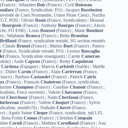
(France) ; Sébastien
Bois
(France) ; Cyril
Boisseau
oniface
(France, Syndicaliste, FO) ; Jacques
Boreinzten
’université de Caen Normandie, Union Pirate Caen) ; Naziha
 CGT, POI) ; Olivier
Bouis
(France, Syndicaliste) ; Mourad
ne
Bourgeois
(France) ; Anthony
Bourges
(France) ; Alexis
erche, FO ESR) ; Louis
Boussel
(France) ; Marie
Boutinot
e) ; Stéphanie
Branca
(France) ; Britta
Brandau
y
Briffaud
(France, syndicaliste retraité, SG section retraités
 ; Claude
Brunel
(France) ; Marius
Buet
(France) ; Patrice
t
(France, Syndicaliste retraité, FO) ; Leonor
Buscaglia
et
(France, Syndicaliste enseignant) ; Carole
Cameran
aliste) ; Aude
Capron
(France) ; Remy
Caquineau
u
Cardona
(Espagne) ; Marcus
Carlstedt
(Suède) ; Maëlle
) ; Didier
Carsin
(France) ; Alain
Cartereau
(France,
rance) ; Barbara
Castandet
(France) ; Patrick
Catrix
oux
(France) ; François
Chaintron
(France, syndicaliste,
 Maxime
Champion
(France) ; Caroline
Chanoir
(France) ;
calistes, Force ouvriere) ; Valerie
Chavanon
(France,
chid
Cherchour
(France) ; Naïm
Cherfaoui
(France,
hichereau
(France) ; Valérie
Choquet
(France) ; Sylvie
dicaliste, snudifo76) ; Nathalie
Chovet
(France,
ce) ; Agnès Sainte
Cluque
(France, syndicaliste, mil LFI,
; Ilona Fortin
Comas
(France) ; Christian
Compain
saline
Cornil
(France) ; Mathieu
Cornillaud
(France) ; Ana