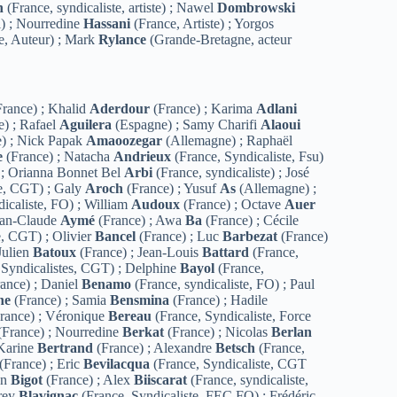
n
(France, syndicaliste, artiste) ; Nawel
Dombrowski
l) ; Nourredine
Hassani
(France, Artiste) ; Yorgos
e, Auteur) ; Mark
Rylance
(Grande-Bretagne, acteur
rance) ; Khalid
Aderdour
(France) ; Karima
Adlani
e) ; Rafael
Aguilera
(Espagne) ; Samy Charifi
Alaoui
) ; Nick Papak
Amaoozegar
(Allemagne) ; Raphaël
e
(France) ; Natacha
Andrieux
(France, Syndicaliste, Fsu)
 ; Orianna Bonnet Bel
Arbi
(France, syndicaliste) ; José
te, CGT) ; Galy
Aroch
(France) ; Yusuf
As
(Allemagne) ;
icaliste, FO) ; William
Audoux
(France) ; Octave
Auer
ean-Claude
Aymé
(France) ; Awa
Ba
(France) ; Cécile
e, CGT) ; Olivier
Bancel
(France) ; Luc
Barbezat
(France)
Julien
Batoux
(France) ; Jean-Louis
Battard
(France,
 Syndicalistes, CGT) ; Delphine
Bayol
(France,
ance) ; Daniel
Benamo
(France, syndicaliste, FO) ; Paul
ne
(France) ; Samia
Bensmina
(France) ; Hadile
rance) ; Véronique
Bereau
(France, Syndicaliste, Force
(France) ; Nourredine
Berkat
(France) ; Nicolas
Berlan
 Karine
Bertrand
(France) ; Alexandre
Betsch
(France,
(France) ; Eric
Bevilacqua
(France, Syndicaliste, CGT
an
Bigot
(France) ; Alex
Biiscarat
(France, syndicaliste,
drey
Blavignac
(France, Syndicaliste, FEC FO) ; Frédéric