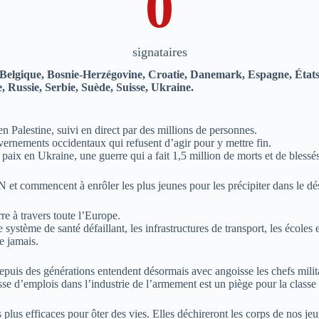
0
signataires
e, Belgique, Bosnie-Herzégovine, Croatie, Danemark, Espagne, État
, Russie, Serbie, Suède, Suisse, Ukraine.
n Palestine, suivi en direct par des millions de personnes.
vernements occidentaux qui refusent d’agir pour y mettre fin.
x en Ukraine, une guerre qui a fait 1,5 million de morts et de blessés
 et commencent à enrôler les plus jeunes pour les précipiter dans le dés
re à travers toute l’Europe.
le système de santé défaillant, les infrastructures de transport, les école
e jamais.
puis des générations entendent désormais avec angoisse les chefs militaires
sse d’emplois dans l’industrie de l’armement est un piège pour la classe
 plus efficaces pour ôter des vies. Elles déchireront les corps de nos jeu