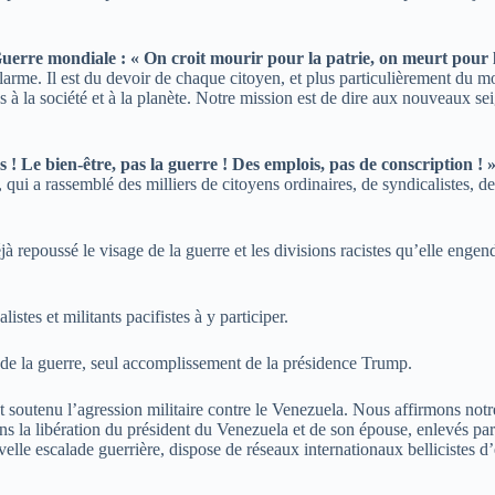
rre mondiale : « On croit mourir pour la patrie, on meurt pour le
larme. Il est du devoir de chaque citoyen, et plus particulièrement du mo
es à la société et à la planète. Notre mission est de dire aux nouveaux s
s !
Le bien-être, pas la guerre ! Des emplois, pas de conscription ! 
qui a rassemblé des milliers de citoyens ordinaires, de syndicalistes, d
éjà repoussé le visage de la guerre et les divisions racistes qu’elle en
listes et militants pacifistes à y participer.
 de la guerre, seul accomplissement de la présidence Trump.
t soutenu l’agression militaire contre le Venezuela. Nous affirmons notre
ns la libération du président du Venezuela et de son épouse, enlevés p
le escalade guerrière, dispose de réseaux internationaux bellicistes d’e