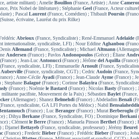
e, artiste militant) ; Amelie
Bouillon
(France, Artiste) ; Anne
Camero
nce, Prix Nobel de littérature) ; Stéphanie
Geel
(France, Acteur culture
éaste) ; Pascal
Laurent
(France, Comédien) ; Thibault
Poursin
(Franc
(Suisse, écrivaine, Lauréat du prix Rilke)
 Frédéric
Abrioux
(France, Syndicaliste) ; René-Emmanuel
Adelaïde
(F
nt internationaliste, syndicaliste, LFI) ; Nour Eddine
Aghanbou
(Franc
 Denis
Allemand
(France, Syndicaliste) ; Michael
Altmann
(Allemagne
ine
Andersen
(France) ; Pavlos
Andonopoulos
(Grèce) ; Éliane
Andr
(France) ; Jean-Luc
Antonucci
(France) ; Jérôme
del Aquilla
(France)
(France, syndicaliste, LFI) ; Emmanuelle
Arnoult
(France, Syndicalis
e
Auberville
(France, syndicaliste, CGT) ; Cedric
Audoin
(France, Synd
rance) ; Anne-Cécile
Ayadi
(France) ; Jean-Claude
Ayme
(France) ; J
) ; Stephane
Balagué
(France) ; Corinne
Balayira
(France, Syndicalist
asly
(France) ; Noémie
le Bastard
(France) ; Nicolas
Basty
(France) ; 
, militante pacifiste, Mouvement de la Paix) ; Sébastien
Baylet
(France,
cker
(Allemagne) ; Shanez
Belmehdi
(France) ; Abdeladim
Benali
(Fr
(France, syndicaliste, GA LFI Portes du Médoc) ; Nabil
Bensalaheddi
Bentamouch
(France) ; Luc
Beranger
(France) ; Murat
Berberoglu
(F
ce) ; Dihya
Berkane
(France, Syndicaliste, FO) ; Dominique
Berkani
nce) ; Clément
le Berre
(France) ; Manuela Pinson
Berthet
(France) ;
) ; Djamel
Bettayeb
(France, syndicaliste, professeur) ; Jérémy
Beurel
ac
(France) ; Frederic
Bieber
(France) ; Frédéric
Bieber
(France) ; Joh
 ; Christian
Blatter
(France, Militant associatif et syndical, CGT) ; Au