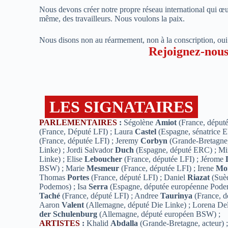
Nous devons créer notre propre réseau international qui œuvr
même, des travailleurs. Nous voulons la paix.
Nous disons non au réarmement, non à la conscription, oui au
Rejoignez-nous
LES SIGNATAIRES
PARLEMENTAIRES
:
Ségolène
Amiot
(France, député
(France, Député LFI) ; Laura
Castel
(Espagne, sénatrice E
(France, députée LFI) ; Jeremy
Corbyn
(Grande-Bretagne,
Linke) ; Jordi Salvador
Duch
(Espagne, député ERC) ; M
Linke) ; Elise
Leboucher
(France, députée LFI) ; Jérome
BSW) ; Marie
Mesmeur
(France, députée LFI) ; Irene
Mo
Thomas
Portes
(France, député LFI) ; Daniel
Riazat
(Suèd
Podemos) ; Isa
Serra
(Espagne, députée européenne Podem
Taché
(France, député LFI) ; Andree
Taurinya
(France, d
Aaron
Valent
(Allemagne, député Die Linke) ; Lorena D
der Schulenburg
(Allemagne, député européen BSW) ;
ARTISTES
:
Khalid
Abdalla
(Grande-Bretagne, acteur) 