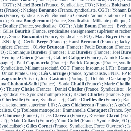
e, CGT) ; Michel
Boeuf
(France, Syndicaliste, FO) ; Nicolas
Boichard
at
(France) ; Nadège
Bonanno
(France, syndicaliste, CGT) ; Yohann
B
is
(France, Syndicaliste, élu étudiant au Conseil d’administration de l
nce) ; Emma
Bougheroumi
(France, Syndicaliste. Militante politique,
ne
Boulier
(France, syndicaliste, CGT) ; Alain
Boum
(France) ; Evely
; Gilles
Bourhis
(France, syndicaliste enseignement supérieur et rech
ce) ; Samia
Bouzouita
(France, Syndicaliste, FO) ; Marc
Boyer
(Franc
SU-SNUipp) ; Cécile
Brege
(France) ; Hansi
Bremond
(France) ; Jack
ugiere
(France) ; Olivier
Bruneau
(France) ; Paule
Bruneau
(France)
 FO) ; Dominique
Bureller
(France) ; Luc
Bureller
(France) ; Joel
Bure
; Henrique
Caiero
(France) ; Gabriel
Calippe
(France) ; Annick
Camal
pagne) ; Paul
Capanaccia
(France) ; Patrick
Capogne
(France, syndic
 Syndicaliste, Militant associatif, CGT France Insoumise LFI) ; Beatri
s, Union Pirate Caen) ; Léa
Carruge
(France, Syndicaliste, FNEC FP fo
asagrande
(Suisse) ; José
Casimiro
(Portugal) ; Delphine
Castaing
(F
atma
Chabouni-Salhi
(France) ; Sonia
Chadli
(France) ; Marie
Chaill
O) ; Thierry
Chaise
(France) ; Daniel
Chalier
(France, Syndicaliste) ;
 Syndicaliste, Syndicat mulltipro Pro) ; Rachel
Charlier
(France, Syndi
en
Chedeville
(France, Syndicaliste) ; Gaëlle
Chefdeville
(France) ; Ra
e enseignement superieur, Lfi) ; Agnes
Chichereau
(France) ; Agnès
C
caliste, Cgt Toulouse metropole) ; Emmanuelle
Chouquet
(France, Syn
ne
Clamens
(France) ; Lucas
Claveau
(France) ; Roseline
Clavot
(Fran
CGT) ; Alain
Collard
(France) ; Yann
Collet
(France, Syndicaliste, FO) 
yndicaliste) ; Gilles
Cornet
(France, Syndicaliste, Force Ouvriere) ; I