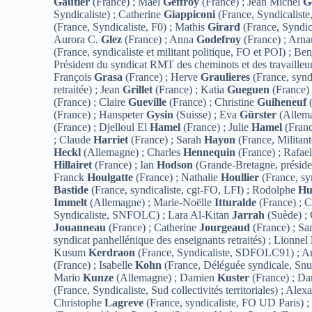
Gautier
(France) ; Mael
Geffroy
(France) ; Jean Michel
G
Syndicaliste) ; Catherine
Giappiconi
(France, Syndicaliste
(France, Syndicaliste, F0) ; Mathis
Girard
(France, Syndica
Aurora C.
Glez
(France) ; Anna
Godefroy
(France) ; Arn
(France, syndicaliste et militant politique, FO et POI) ; B
Président du syndicat RMT des cheminots et des travailleur
François
Grasa
(France) ; Herve
Graulieres
(France, synd
retraitée) ; Jean
Grillet
(France) ; Katia
Gueguen
(France) 
(France) ; Claire
Gueville
(France) ; Christine
Guiheneuf
(
(France) ; Hanspeter
Gysin
(Suisse) ; Eva
Gürster
(Allem
(France) ; Djelloul El
Hamel
(France) ; Julie
Hamel
(Franc
; Claude
Harriet
(France) ; Sarah
Hayon
(France, Militant
Heckl
(Allemagne) ; Charles
Hennequin
(France) ; Rafae
Hillairet
(France) ; Ian
Hodson
(Grande-Bretagne, préside
Franck
Houlgatte
(France) ; Nathalie
Houllier
(France, syn
Bastide
(France, syndicaliste, cgt-FO, LFI) ; Rodolphe
Hu
Immelt
(Allemagne) ; Marie-Noëlle
Itturalde
(France) ; 
Syndicaliste, SNFOLC) ; Lara Al-Kitan
Jarrah
(Suède) ;
Jouanneau
(France) ; Catherine
Jourgeaud
(France) ; Sa
syndicat panhellénique des enseignants retraités) ; Lionnel
Kusum
Kerdraon
(France, Syndicaliste, SDFOLC91) ; 
(France) ; Isabelle
Kohn
(France, Déléguée syndicale, Snu
Mario
Kunze
(Allemagne) ; Damien
Kuster
(France) ; Da
(France, Syndicaliste, Sud collectivités territoriales) ; Ale
Christophe
Lagreve
(France, syndicaliste, FO UD Paris) ;