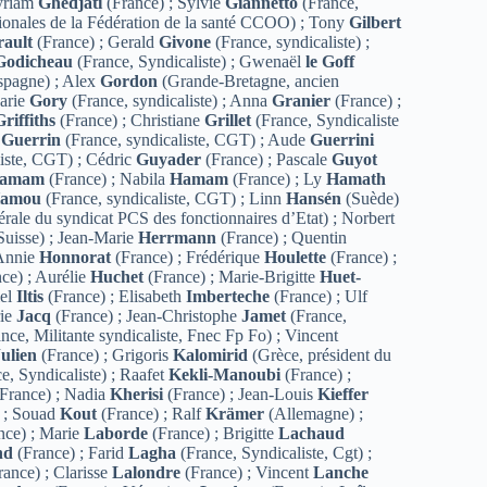
yriam
Ghedjati
(France) ; Sylvie
Giannetto
(France,
ationales de la Fédération de la santé CCOO) ; Tony
Gilbert
rault
(France) ; Gerald
Givone
(France, syndicaliste) ;
Godicheau
(France, Syndicaliste) ; Gwenaël
le Goff
pagne) ; Alex
Gordon
(Grande-Bretagne, ancien
arie
Gory
(France, syndicaliste) ; Anna
Granier
(France) ;
Griffiths
(France) ; Christiane
Grillet
(France, Syndicaliste
s
Guerrin
(France, syndicaliste, CGT) ; Aude
Guerrini
iste, CGT) ; Cédric
Guyader
(France) ; Pascale
Guyot
amam
(France) ; Nabila
Hamam
(France) ; Ly
Hamath
amou
(France, syndicaliste, CGT) ; Linn
Hansén
(Suède)
rale du syndicat PCS des fonctionnaires d’Etat) ; Norbert
Suisse) ; Jean-Marie
Herrmann
(France) ; Quentin
 Annie
Honnorat
(France) ; Frédérique
Houlette
(France) ;
ce) ; Aurélie
Huchet
(France) ; Marie-Brigitte
Huet-
iel
Iltis
(France) ; Elisabeth
Imberteche
(France) ; Ulf
rie
Jacq
(France) ; Jean-Christophe
Jamet
(France,
nce, Militante syndicaliste, Fnec Fp Fo) ; Vincent
Julien
(France) ; Grigoris
Kalomirid
(Grèce, président du
e, Syndicaliste) ; Raafet
Kekli-Manoubi
(France) ;
France) ; Nadia
Kherisi
(France) ; Jean-Louis
Kieffer
 ; Souad
Kout
(France) ; Ralf
Krämer
(Allemagne) ;
nce) ; Marie
Laborde
(France) ; Brigitte
Lachaud
nd
(France) ; Farid
Lagha
(France, Syndicaliste, Cgt) ;
ance) ; Clarisse
Lalondre
(France) ; Vincent
Lanche