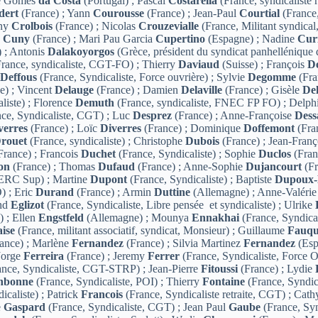
ue Gomes
da Costa
(Portugal) ; Pascal
Costarella
(France, syndicaliste 
dert
(France) ; Yann
Courousse
(France) ; Jean-Paul
Courtial
(France,
nny
Crolbois
(France) ; Nicolas
Crouzevialle
(France, Militant syndical
e
Cuny
(France) ; Mari Pau Garcia
Cupertino
(Espagne) ; Nadine
Cur
) ; Antonis
Dalakoyorgos
(Grèce, président du syndicat panhellénique
rance, syndicaliste, CGT-FO) ; Thierry
Daviaud
(Suisse) ; François
D
e
Deffous
(France, Syndicaliste, Force ouvrière) ; Sylvie
Degomme
(Fra
e) ; Vincent
Delauge
(France) ; Damien
Delaville
(France) ; Gisèle
Del
liste) ; Florence
Demuth
(France, syndicaliste, FNEC FP FO) ; Delp
ce, Syndicaliste, CGT) ; Luc
Desprez
(France) ; Anne-Françoise
Dess
verres
(France) ; Loïc
Diverres
(France) ; Dominique
Doffemont
(Fra
rouet
(France, syndicaliste) ; Christophe
Dubois
(France) ; Jean-Fran
France) ; Francois
Duchet
(France, Syndicaliste) ; Sophie
Duclos
(Fran
on
(France) ; Thomas
Dufaud
(France) ; Anne-Sophie
Dujancourt
(Fr
FERC Sup) ; Martine
Dupont
(France, Syndicaliste) ; Baptiste
Dupoux-
) ; Eric
Durand
(France) ; Armin
Duttine
(Allemagne) ; Anne-Valéri
ond
Eglizot
(France, Syndicaliste, Libre pensée et syndicaliste) ; Ulrike
) ; Ellen
Engstfeld
(Allemagne) ; Mounya
Ennakhai
(France, Syndica
aise
(France, militant associatif, syndicat, Monsieur) ; Guillaume
Fauq
ance) ; Marlène
Fernandez
(France) ; Silvia Martinez
Fernandez
(Esp
Jorge
Ferreira
(France) ; Jeremy
Ferrer
(France, Syndicaliste, Force 
nce, Syndicaliste, CGT-STRP) ; Jean-Pierre
Fitoussi
(France) ; Lydie
nbonne
(France, Syndicaliste, POI) ; Thierry
Fontaine
(France, Syndic
icaliste) ; Patrick
Francois
(France, Syndicaliste retraite, CGT) ; Cat
e
Gaspard
(France, Syndicaliste, CGT) ; Jean Paul
Gaube
(France, Syn