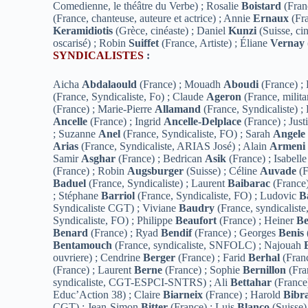
Comedienne, le théâtre du Verbe) ; Rosalie
Boistard
(Franc
(France, chanteuse, auteure et actrice) ; Annie
Ernaux
(Fra
Keramidiotis
(Grèce, cinéaste) ; Daniel
Kunzi
(Suisse, cin
oscarisé) ; Robin
Suiffet
(France, Artiste) ; Éliane
Vernay
SYNDICALISTES
:
Aicha
Abdalaould
(France) ; Mouadh
Aboudi
(France) ;
(France, Syndicaliste, Fo) ; Claude
Ageron
(France, milita
(France) ; Marie-Pierre
Allamand
(France, Syndicaliste) ;
Ancelle
(France) ; Ingrid
Ancelle-Delplace
(France) ; Just
; Suzanne
Anel
(France, Syndicaliste, FO) ; Sarah
Angele
Arias
(France, Syndicaliste, ARIAS José) ; Alain
Armeni
Samir
Asghar
(France) ; Bedrican
Asik
(France) ; Isabell
(France) ; Robin
Augsburger
(Suisse) ; Céline
Auvade
(F
Baduel
(France, Syndicaliste) ; Laurent
Baibarac
(France
; Stéphane
Barriol
(France, Syndicaliste, FO) ; Ludovic
B
Syndicaliste CGT) ; Viviane
Baudry
(France, syndicaliste
Syndicaliste, FO) ; Philippe
Beaufort
(France) ; Heiner
Be
Benard
(France) ; Ryad
Bendif
(France) ; Georges
Benis
Bentamouch
(France, syndicaliste, SNFOLC) ; Najouah
ouvriere) ; Cendrine
Berger
(France) ; Farid
Berhal
(Fran
(France) ; Laurent
Berne
(France) ; Sophie
Bernillon
(Fra
syndicaliste, CGT-ESPCI-SNTRS) ; Ali
Bettahar
(France
Educ’Action 38) ; Claire
Biarneix
(France) ; Harold
Bibr
CGT) ; Jean-Simon
Bitter
(France) ; Luis
Blanco
(Suisse)