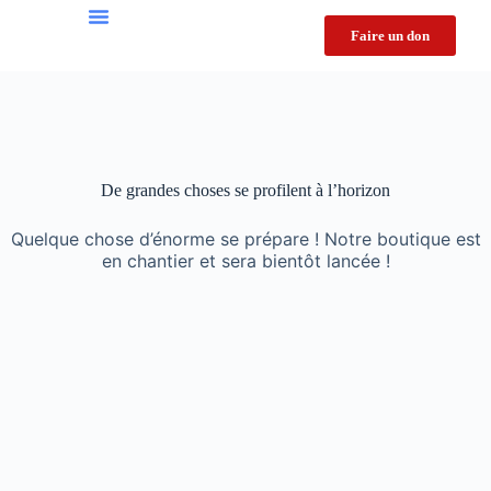
Faire un don
Appel Contre La Guerre 2026
Appel Jeunes
Londres 2026
De grandes choses se profilent à l’horizon
Quelque chose d’énorme se prépare ! Notre boutique est
en chantier et sera bientôt lancée !